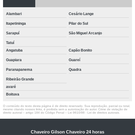
Alambari
Cesário Lange
Itapetininga
Pilar do Sul
Sarapuí
São Miguel Arcanjo
Tatuí
Angatuba
Capão Bonito
Guapiara
Guareí
Paranapanema
Quadra
Ribeirão Grande
avaré
Boituva
O conteúdo do texto desta página é de direito reservado. Sua reprodução, parcial ou total,
mesmo citando nossos links, é proibida sem a autorização do autor. Crime de violação de
direito autoral – artigo 184 do Código Penal –
Lei 9610/98 - Lei de direitos autorais
.
Chaveiro Gilson Chaveiro 24 horas