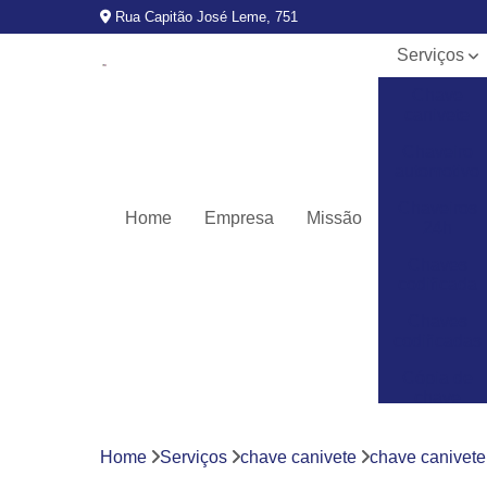
Rua Capitão José Leme, 751
Serviços
Chave
canivete
Chaveiro
automotivo
Chaveiros
Home
Empresa
Missão
24h
Chaves
codificada
Chaves
codificadas
Cópia de
chave
automotiva
Fechaduras
Home
Serviços
chave canivete
chave canivete
digitais