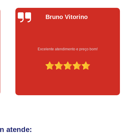
Fechadura Eletrônica para Porta
Fe
Fechadura Eletrônica para Portão
Fechadur
uno Vitorino
Lucas D
Instalação de Fechadura Digital
Instalação de Fechadura Elétrica Stam
Instalação de Fechadura em Apartamen
e atendimento e preço bom!
Serviço feito na h
Instalação de Fechadura Simples
Conserto de Módulo de Injeção
Con
Conserto Módulo de Injeção
Con
Conserto Módulo de Injeção de Automóvel
Conserto Módulo Injeção de Carro
Reset de Mód
n atende: