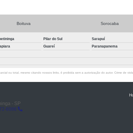
Boituva
Sorocaba
petininga
Pilar do Sul
Sarapuí
apiara
Guareí
Paranapanema
rcial ou total, mesmo citando nossos links, é proibida sem a autorização do autor. Crime de viol
H
ninga - SP
272-6086