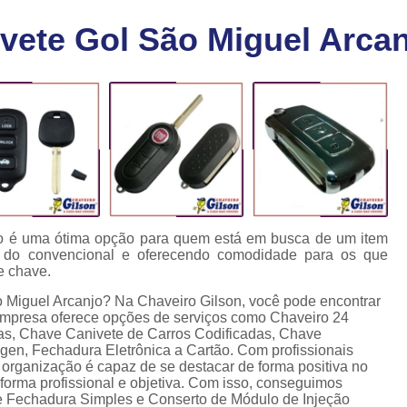
Chaveiro Carro 24 Horas
Cha
ete Gol São Miguel Arcan
Chaveiro para Autos 24 Horas
C
Chave Canivete com Alarme
Ch
Chave Codificada Automotiva
Chave Cod
Chave Codificada Chevrolet
Chave Codifi
Chave Codificada Fiat
Chave Codificad
Chave de Carro com Chip
Chave Automoti
Chave Codificada
Chave Codificada
jo é uma ótima opção para quem está em busca de um item
o do convencional e oferecendo comodidade para os que
Chave de Carros Codificadas
Chave de Vei
e chave.
Chaves Auto Codificadas
C
 Miguel Arcanjo? Na Chaveiro Gilson, você pode encontrar
 empresa oferece opções de serviços como Chaveiro 24
Chaves Codificadas para Automóvei
as, Chave Canivete de Carros Codificadas, Chave
gen, Fechadura Eletrônica a Cartão. Com profissionais
Cópia de Chave Automotiva Agile
 organização é capaz de se destacar de forma positiva no
orma profissional e objetiva. Com isso, conseguimos
Cópia de Chave Automotiva Bmw
 de Fechadura Simples e Conserto de Módulo de Injeção