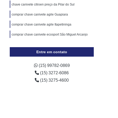
Cópia de Chave Automotiva Chevrolet
chave canivete citroen preço da Pilar do Sul
Cópia de Chave Automotiva Ecosport
comprar chave canivete agile Guapiara
Cópia de Chave Automotiva Ford
comprar chave canivete agile Itapetininga
Cópia de Chave Automotiva Gol
comprar chave canivete ecosport São Miguel Arcanjo
a Digital
Fechadura Digital Biométrica
Fechadura Digital com Maçaneta
Entre em contato
Fechadura Digital Externa
Fechadura Digital para Porta de Vidro
(15) 99782-0869
(15) 3272-6086
e Correr
Fechadura Eletrônica Digital
(15) 3275-4600
trônica
Fechadura Eletrônica a Cartão
Fechadura Eletrônica de Embutir
Fechadura Eletrônica de Portão
por
Fechadura Eletrônica Hdl