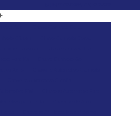
(15) 99782-0869
(15) 3272-6086
ivete Audi
Chave Canivete Celta
ivete Citroen
Chave Canivete Corsa
anivete Ecosport
Chave Canivete Fiat
vete Ford Ka
Chave Canivete Gol
otivo Agile
Chaveiro Automotivo Canivete
Chaveiro Automotivo Citroën
Automotivo Fiat
Chaveiro Automotivo Ford
tomotivo para Celta
Chaveiro de Auto
 Horas
Chaveiro 24 Horas Mais Próximo
aveiro 24h
Chaveiro 24h Mais Próximo
o 24h
Chaveiro Automotivo 24 Horas