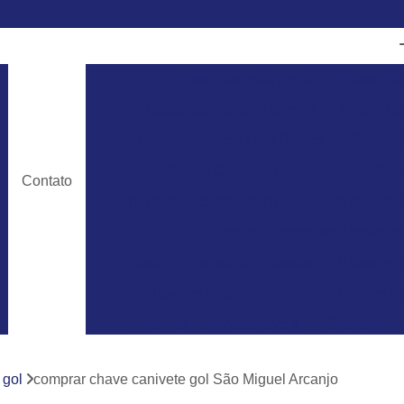
Chave Canivete Agile
Chave Can
Chave Canivete Chevrolet
Chave Can
Chave Canivete Dois Botões
Chave C
Chave Canivete Ford
Chave Cani
Contato
Chaveiro Automobilístico
Chaveiro Autom
Chaveiro Automotivo Chevrolet
Chaveiro Automotivo Ecosport
Chaveiro 
Chaveiro Automotivo Gm
Chaveiro Au
Chaveiro para Automóveis
Chaveiro 24
Chaveiro 24 Horas para Abrir Carro
Ch
 gol
comprar chave canivete gol São Miguel Arcanjo
Chaveiro 24hrs
Chaveiro Abrir Carr