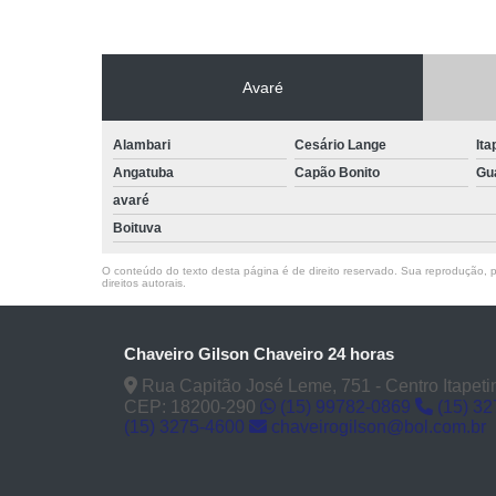
Avaré
Alambari
Cesário Lange
Ita
Angatuba
Capão Bonito
Gu
avaré
Boituva
O conteúdo do texto desta página é de direito reservado. Sua reprodução, pa
direitos autorais
.
Chaveiro Gilson Chaveiro 24 horas
Rua Capitão José Leme, 751 - Centro Itapeti
CEP: 18200-290
(15) 99782-0869
(15) 3
(15) 3275-4600
chaveirogilson@bol.com.br