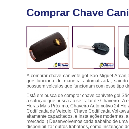
Fechaduras
Comprar Chave Caniv
eletrônicas
Instalação
de
fechaduras
Módulo de
injeção
A comprar chave canivete gol São Miguel Arcan
que funciona de maneira automatizada, saind
possuem veículos que funcionam com esse tipo d
Está em busca de comprar chave canivete gol São
a solução que busca ao se tratar de Chaveiro . A
Horas Mais Próximo, Chaveiro Automotivo 24 Hor
Codificada de Veículo, Chave Codificada Volkswa
altamente capacitados, e instalações modernas, a
mercado. ) Desenvolvemos cada trabalho de uma f
disponibilizar outros trabalhos, como Instalação