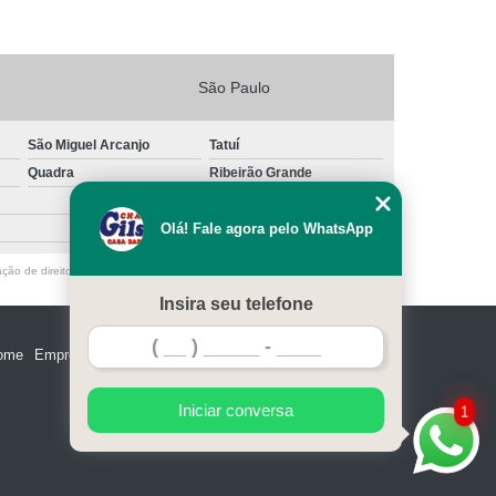
São Paulo
São Miguel Arcanjo
Tatuí
Quadra
Ribeirão Grande
Olá! Fale agora pelo WhatsApp
ação de direito autoral – artigo 184 do Código Penal –
Lei 9610/98 - Lei de
Insira seu telefone
ome
Empresa
Missão
Serviços
Contato
Mapa do site
Iniciar conversa
1