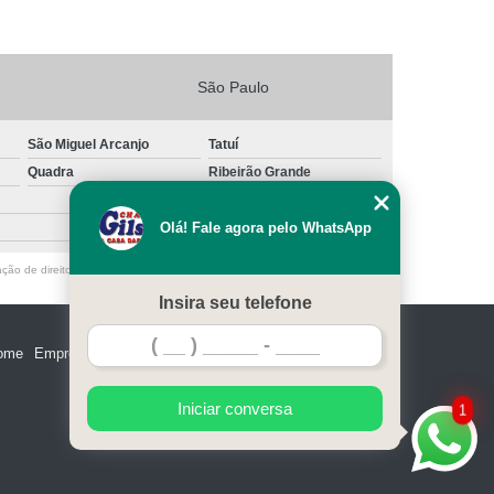
São Paulo
São Miguel Arcanjo
Tatuí
Quadra
Ribeirão Grande
Olá! Fale agora pelo WhatsApp
ação de direito autoral – artigo 184 do Código Penal –
Lei 9610/98 - Lei de
Insira seu telefone
ome
Empresa
Missão
Serviços
Contato
Mapa do site
Iniciar conversa
1