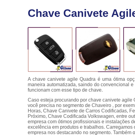
Fechaduras
Chave Canivete Agil
eletrônicas
Instalação
de
fechaduras
Módulo de
injeção
A chave canivete agile Quadra é uma ótima op
maneira automatizada, saindo do convencional 
funcionam com esse tipo de chave.
Caso esteja procurando por chave canivete agile 
você precisa no segmento de Chaveiro , por exem
Horas, Chave Canivete de Carros Codificadas, Fe
Próximo, Chave Codificada Volkswagen, entre outr
empresa com ótimos profissionais e instalações d
excelência em produtos e trabalhos. Carregamos o
empresa nos destacando no segmento. Também of