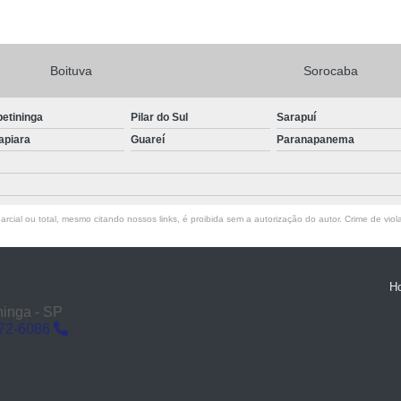
Boituva
Sorocaba
petininga
Pilar do Sul
Sarapuí
apiara
Guareí
Paranapanema
rcial ou total, mesmo citando nossos links, é proibida sem a autorização do autor. Crime de viol
H
ninga - SP
272-6086