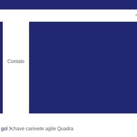
Chave Canivete Agile
Chave Can
Chave Canivete Chevrolet
Chave Can
Chave Canivete Dois Botões
Chave C
Chave Canivete Ford
Chave Cani
Contato
Chaveiro Automobilístico
Chaveiro Autom
Chaveiro Automotivo Chevrolet
Chaveiro Automotivo Ecosport
Chaveiro 
Chaveiro Automotivo Gm
Chaveiro Au
Chaveiro para Automóveis
Chaveiro 24
Chaveiro 24 Horas para Abrir Carro
Ch
 gol
chave canivete agile Quadra
Chaveiro 24hrs
Chaveiro Abrir Carr