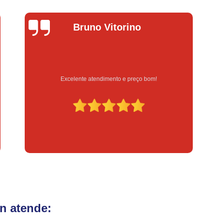
Fechadura Eletrônica para Porta
Fe
Fechadura Eletrônica para Portão
Fechadur
Bruno Vitorino
Instalação de Fechadura Digital
Instalação de Fechadura Elétrica Stam
Instalação de Fechadura em Apartamen
Excelente atendimento e preço bom!
Instalação de Fechadura Simples
Conserto de Módulo de Injeção
Con
Conserto Módulo de Injeção
Con
Conserto Módulo de Injeção de Automóvel
Conserto Módulo Injeção de Carro
Reset de Mód
n atende: