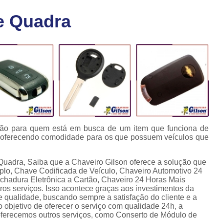
Chaveiro Carro 24 Horas
Cha
e Quadra
Chaveiro para Autos 24 Horas
C
Chave Canivete com Alarme
Ch
Chave Codificada Automotiva
Chave Cod
Chave Codificada Chevrolet
Chave Codifi
Chave Codificada Fiat
Chave Codificad
Chave de Carro com Chip
Chave Automoti
Chave Codificada
Chave Codificada
ção para quem está em busca de um item que funciona de
e oferecendo comodidade para os que possuem veículos que
Chave de Carros Codificadas
Chave de Vei
Chaves Auto Codificadas
C
Quadra, Saiba que a Chaveiro Gilson oferece a solução que
plo, Chave Codificada de Veículo, Chaveiro Automotivo 24
Chaves Codificadas para Automóvei
chadura Eletrônica a Cartão, Chaveiro 24 Horas Mais
os serviços. Isso acontece graças aos investimentos da
Cópia de Chave Automotiva Agile
e qualidade, buscando sempre a satisfação do cliente e a
 objetivo de oferecer o serviço com qualidade 24h, a
Cópia de Chave Automotiva Bmw
erecemos outros serviços, como Conserto de Módulo de