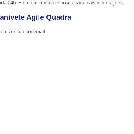
Cópia de Chave Automotiva Celta
ada 24h. Entre em contato conosco para mais informações.
Cópia de Chave Automotiva Citroen
anivete Agile Quadra
Cópia de Chave Automotiva Fiat
 em contato por email.
Cópia de Chave Automotiva Gm
Fechadura Biométrica Digital
Fechadur
Fechadura Digital com Biometria
Fechadura Digital de Embutir
Fechadura Digital para Porta de Correr
Fechadura Digital para Porta de Vidro d
Tranca de Porta Digital
Fechadura Ele
Fechadura Eletrônica Apartamento
Fechadura Eletrônica de Porta
Fechadura Eletrônica de Sobre