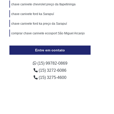
Cópia de Chave Automotiva Chevrolet
chave canivete chevrolet preço da Itapetininga
Cópia de Chave Automotiva Ecosport
chave canivete ford ka Sarapuí
Cópia de Chave Automotiva Ford
chave canivete ford ka preço da Sarapuí
Cópia de Chave Automotiva Gol
comprar chave canivete ecosport São Miguel Arcanjo
a Digital
Fechadura Digital Biométrica
Fechadura Digital com Maçaneta
Entre em contato
Fechadura Digital Externa
Fechadura Digital para Porta de Vidro
(15) 99782-0869
(15) 3272-6086
e Correr
Fechadura Eletrônica Digital
(15) 3275-4600
trônica
Fechadura Eletrônica a Cartão
Fechadura Eletrônica de Embutir
Fechadura Eletrônica de Portão
por
Fechadura Eletrônica Hdl