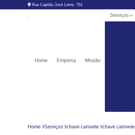
Rua Capitão José Leme, 751
Serviços
Chave
canivete
Chaveiro
automotivo
Chaveiros
Home
Empresa
Missão
24h
Chaves
codificada
Chaves
codificadas
Cópia de
chave
automotiva
Fechaduras
Home
Serviços
chave canivete
chave canivete
digitais