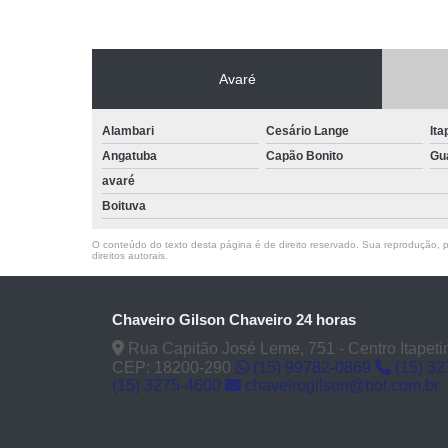
Avaré
Alambari
Cesário Lange
Ita
Angatuba
Capão Bonito
Gu
avaré
Boituva
O conteúdo do texto desta página é de direito reservado. Sua reprodução, pa
direitos autorais
.
Chaveiro Gilson Chaveiro 24 horas
Rua Capitão José Leme, 751 - Centro Itapeti
CEP: 18200-290
(15) 99782-0869
(15) 3
(15) 3275-4600
chaveirogilson@bol.com.br