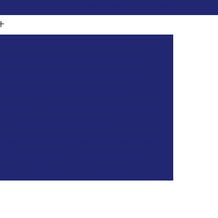
(15) 99782-0869
(15) 3272-6086
ivete Audi
Chave Canivete Celta
ivete Citroen
Chave Canivete Corsa
anivete Ecosport
Chave Canivete Fiat
vete Ford Ka
Chave Canivete Gol
otivo Agile
Chaveiro Automotivo Canivete
Chaveiro Automotivo Citroën
Automotivo Fiat
Chaveiro Automotivo Ford
tomotivo para Celta
Chaveiro de Auto
 Horas
Chaveiro 24 Horas Mais Próximo
aveiro 24h
Chaveiro 24h Mais Próximo
o 24h
Chaveiro Automotivo 24 Horas