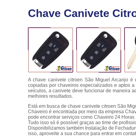
Fechaduras
Chave Canivete Citr
eletrônicas
Instalação
de
fechaduras
Módulo de
injeção
A chave canivete citroen São Miguel Arcanjo 
copiadas por chaveiros especializados e aptos a
veículos, a canivete deve funcionar de maneira 
melhores resultados.
Está em busca de chave canivete citroen São Migu
Chaveiro é encontrada por meio da empresa Chav
pode encontrar serviços como Chaveiro 24 Horas
Tudo isso só é possível graças ao time de profissi
Disponibilizamos também Instalação de Fechadura
isso, aproveite a sua chance para entrar em conta