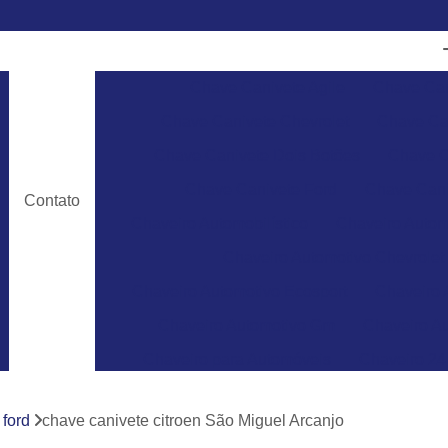
Chave Canivete Agile
Chave Can
Chave Canivete Chevrolet
Chave Can
Chave Canivete Dois Botões
Chave C
Chave Canivete Ford
Chave Cani
Contato
Chaveiro Automobilístico
Chaveiro Autom
Chaveiro Automotivo Chevrolet
Chaveiro Automotivo Ecosport
Chaveiro 
Chaveiro Automotivo Gm
Chaveiro Au
Chaveiro para Automóveis
Chaveiro 24
Chaveiro 24 Horas para Abrir Carro
Ch
 ford
chave canivete citroen São Miguel Arcanjo
Chaveiro 24hrs
Chaveiro Abrir Carr