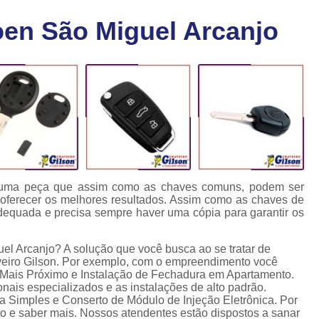
Chaveiro Carro 24 Horas
Cha
oen São Miguel Arcanjo
Chaveiro para Autos 24 Horas
C
Chave Canivete com Alarme
Ch
Chave Codificada Automotiva
Chave Cod
Chave Codificada Chevrolet
Chave Codifi
Chave Codificada Fiat
Chave Codificad
Chave de Carro com Chip
Chave Automoti
Chave Codificada
Chave Codificada
é uma peça que assim como as chaves comuns, podem ser
 oferecer os melhores resultados. Assim como as chaves de
Chave de Carros Codificadas
Chave de Vei
adequada e precisa sempre haver uma cópia para garantir os
Chaves Auto Codificadas
C
el Arcanjo? A solução que você busca ao se tratar de
Chaves Codificadas para Automóvei
eiro Gilson. Por exemplo, com o empreendimento você
 Mais Próximo e Instalação de Fechadura em Apartamento.
Cópia de Chave Automotiva Agile
onais especializados e as instalações de alto padrão.
 Simples e Conserto de Módulo de Injeção Eletrônica. Por
Cópia de Chave Automotiva Bmw
to e saber mais. Nossos atendentes estão dispostos a sanar