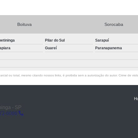
Boituva
Sorocaba
petininga
Pilar do Sul
Sarapuí
apiara
Guareí
Paranapanema
rcial ou total, mesmo citando nossos links, é proibida sem a autorização do autor. Crime de viol
H
ninga - SP
272-6086