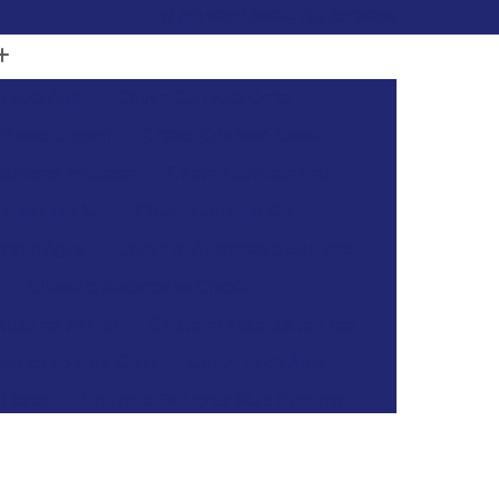
(15) 99782-0869
(15) 3272-6086
ivete Audi
Chave Canivete Celta
ivete Citroen
Chave Canivete Corsa
anivete Ecosport
Chave Canivete Fiat
vete Ford Ka
Chave Canivete Gol
otivo Agile
Chaveiro Automotivo Canivete
Chaveiro Automotivo Citroën
Automotivo Fiat
Chaveiro Automotivo Ford
tomotivo para Celta
Chaveiro de Auto
 Horas
Chaveiro 24 Horas Mais Próximo
aveiro 24h
Chaveiro 24h Mais Próximo
o 24h
Chaveiro Automotivo 24 Horas