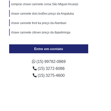
Cópia de Chave Automotiva Chevrolet
comprar chave canivete corsa São Miguel Arcanjo
Cópia de Chave Automotiva Ecosport
chave canivete dois botões preço da Angatuba
Cópia de Chave Automotiva Ford
chave canivete ford ka preço da Alambari
Cópia de Chave Automotiva Gol
chave canivete citroen preço da Itapetininga
a Digital
Fechadura Digital Biométrica
Fechadura Digital com Maçaneta
Entre em contato
Fechadura Digital Externa
Fechadura Digital para Porta de Vidro
(15) 99782-0869
(15) 3272-6086
e Correr
Fechadura Eletrônica Digital
(15) 3275-4600
trônica
Fechadura Eletrônica a Cartão
Fechadura Eletrônica de Embutir
Fechadura Eletrônica de Portão
por
Fechadura Eletrônica Hdl