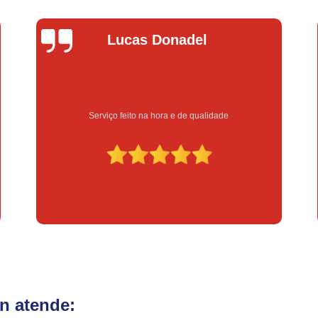
Fechadura Eletrônica para Porta
Fe
Fechadura Eletrônica para Portão
Fechadur
Lucas Donadel
Instalação de Fechadura Digital
Instalação de Fechadura Elétrica Stam
Instalação de Fechadura em Apartamen
Serviço feito na hora e de qualidade
Instalação de Fechadura Simples
Conserto de Módulo de Injeção
Con
Conserto Módulo de Injeção
Con
Conserto Módulo de Injeção de Automóvel
Conserto Módulo Injeção de Carro
Reset de Mód
n atende: