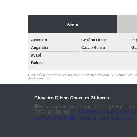
Avaré
Alambari
Cesário Lange
Ita
Angatuba
Capão Bonito
Gu
avaré
Boituva
O conteúdo do texto desta página é de direito reservado. Sua reprodução, pa
direitos autorais
.
Chaveiro Gilson Chaveiro 24 horas
Rua Capitão José Leme, 751 - Centro Itapeti
CEP: 18200-290
(15) 99782-0869
(15) 3
(15) 3275-4600
chaveirogilson@bol.com.br