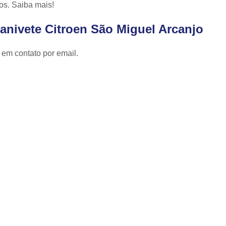
Cópia de Chave Automotiva Celta
os. Saiba mais!
Cópia de Chave Automotiva Citroen
anivete Citroen São Miguel Arcanjo
Cópia de Chave Automotiva Fiat
 em contato por email.
Cópia de Chave Automotiva Gm
Fechadura Biométrica Digital
Fechadur
Fechadura Digital com Biometria
Fechadura Digital de Embutir
Fechadura Digital para Porta de Correr
Fechadura Digital para Porta de Vidro d
Tranca de Porta Digital
Fechadura Ele
Fechadura Eletrônica Apartamento
Fechadura Eletrônica de Porta
Fechadura Eletrônica de Sobre