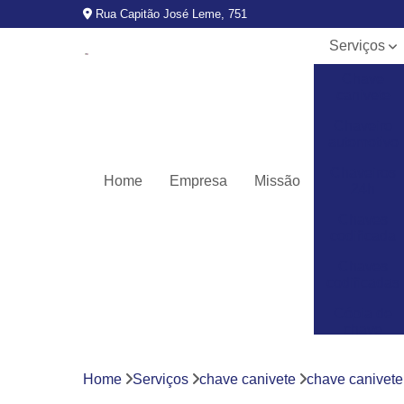
Rua Capitão José Leme, 751
Serviços
Chave
canivete
Chaveiro
automotivo
Chaveiros
Home
Empresa
Missão
24h
Chaves
codificada
Chaves
codificadas
Cópia de
chave
automotiva
Fechaduras
Home
Serviços
chave canivete
chave canivete
digitais