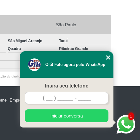
São Paulo
São Miguel Arcanjo
Tatuí
Quadra
Ribeirão Grande
Olá! Fale agora pelo WhatsApp
ação de direito autoral – artigo 184 do Código Penal –
Lei 9610/98 - Lei de
Insira seu telefone
ome
Empresa
Missão
Serviços
Contato
Mapa do site
Iniciar conversa
1