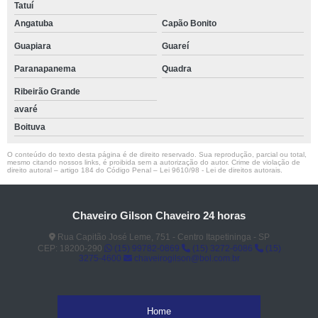
Tatuí
Angatuba
Capão Bonito
Guapiara
Guareí
Paranapanema
Quadra
Ribeirão Grande
avaré
Boituva
O conteúdo do texto desta página é de direito reservado. Sua reprodução, parcial ou total,
mesmo citando nossos links, é proibida sem a autorização do autor. Crime de violação de
direito autoral – artigo 184 do Código Penal –
Lei 9610/98 - Lei de direitos autorais
.
Chaveiro Gilson Chaveiro 24 horas
Rua Capitão José Leme, 751 - Centro Itapetininga - SP
CEP: 18200-290
(15) 99782-0869
(15) 3272-6086
(15)
3275-4600
chaveirogilson@bol.com.br
Home