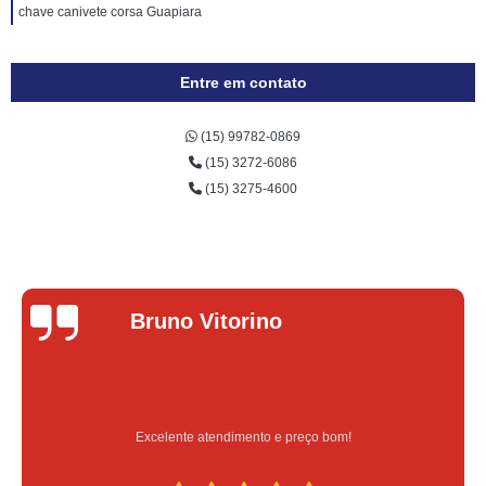
chave canivete corsa Guapiara
Entre em contato
(15) 99782-0869
(15) 3272-6086
(15) 3275-4600
Bruno Vitorino
Excelente atendimento e preço bom!