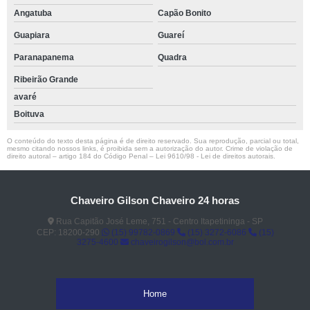
Angatuba
Capão Bonito
Guapiara
Guareí
Paranapanema
Quadra
Ribeirão Grande
avaré
Boituva
O conteúdo do texto desta página é de direito reservado. Sua reprodução, parcial ou total,
mesmo citando nossos links, é proibida sem a autorização do autor. Crime de violação de
direito autoral – artigo 184 do Código Penal –
Lei 9610/98 - Lei de direitos autorais
.
Chaveiro Gilson Chaveiro 24 horas
Rua Capitão José Leme, 751 - Centro Itapetininga - SP
CEP: 18200-290
(15) 99782-0869
(15) 3272-6086
(15)
3275-4600
chaveirogilson@bol.com.br
Home