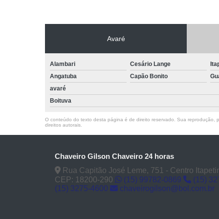
Avaré
Alambari
Cesário Lange
Ita
Angatuba
Capão Bonito
Gu
avaré
Boituva
O conteúdo do texto desta página é de direito reservado. Sua reprodução, pa
direitos autorais
.
Chaveiro Gilson Chaveiro 24 horas
Rua Capitão José Leme, 751 - Centro Itapeti
CEP: 18200-290
(15) 99782-0869
(15) 3
(15) 3275-4600
chaveirogilson@bol.com.br