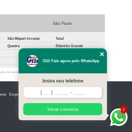
São Paulo
São Miguel Arcanjo
Tatuí
Quadra
Ribeirão Grande
Olá! Fale agora pelo WhatsApp
ação de direito autoral – artigo 184 do Código Penal –
Lei 9610/98 - Lei de
Insira seu telefone
ome
Empresa
Missão
Serviços
Contato
Mapa do site
Iniciar conversa
1