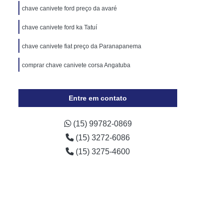
Cópia de Chave Automotiva Chevrolet
chave canivete ford preço da avaré
Cópia de Chave Automotiva Ecosport
chave canivete ford ka Tatuí
Cópia de Chave Automotiva Ford
chave canivete fiat preço da Paranapanema
Cópia de Chave Automotiva Gol
comprar chave canivete corsa Angatuba
a Digital
Fechadura Digital Biométrica
Fechadura Digital com Maçaneta
Entre em contato
Fechadura Digital Externa
Fechadura Digital para Porta de Vidro
(15) 99782-0869
(15) 3272-6086
e Correr
Fechadura Eletrônica Digital
(15) 3275-4600
trônica
Fechadura Eletrônica a Cartão
Fechadura Eletrônica de Embutir
Fechadura Eletrônica de Portão
por
Fechadura Eletrônica Hdl