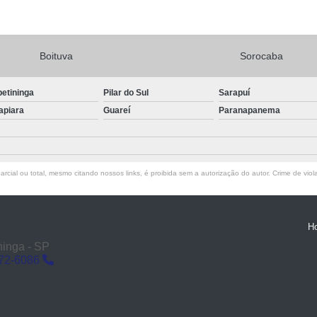
Boituva
Sorocaba
petininga
Pilar do Sul
Sarapuí
apiara
Guareí
Paranapanema
rcial ou total, mesmo citando nossos links, é proibida sem a autorização do autor. Crime de viol
H
ninga - SP
272-6086