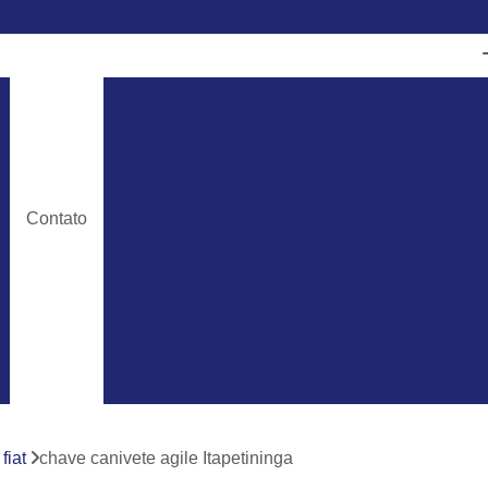
Chave Canivete Agile
Chave Can
Chave Canivete Chevrolet
Chave Can
Chave Canivete Dois Botões
Chave C
Chave Canivete Ford
Chave Cani
Contato
Chaveiro Automobilístico
Chaveiro Autom
Chaveiro Automotivo Chevrolet
Chaveiro Automotivo Ecosport
Chaveiro 
Chaveiro Automotivo Gm
Chaveiro Au
Chaveiro para Automóveis
Chaveiro 24
Chaveiro 24 Horas para Abrir Carro
Ch
fiat
chave canivete agile Itapetininga
Chaveiro 24hrs
Chaveiro Abrir Carr