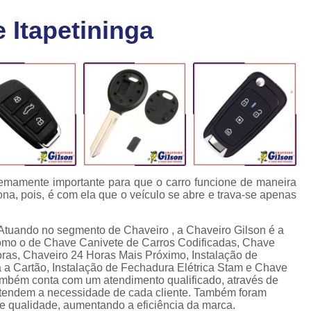
Chaveiro Carro 24 Horas
Cha
 Itapetininga
Chaveiro para Autos 24 Horas
C
Chave Canivete com Alarme
Ch
Chave Codificada Automotiva
Chave Cod
Chave Codificada Chevrolet
Chave Codifi
Chave Codificada Fiat
Chave Codificad
Chave de Carro com Chip
Chave Automoti
Chave Codificada
Chave Codificada
tremamente importante para que o carro funcione de maneira
ona, pois, é com ela que o veículo se abre e trava-se apenas
Chave de Carros Codificadas
Chave de Vei
Chaves Auto Codificadas
C
 Atuando no segmento de Chaveiro , a Chaveiro Gilson é a
 como o de Chave Canivete de Carros Codificadas, Chave
Chaves Codificadas para Automóvei
oras, Chaveiro 24 Horas Mais Próximo, Instalação de
a Cartão, Instalação de Fechadura Elétrica Stam e Chave
Cópia de Chave Automotiva Agile
mbém conta com um atendimento qualificado, através de
ntendem a necessidade de cada cliente. Também foram
Cópia de Chave Automotiva Bmw
de qualidade, aumentando a eficiência da marca.