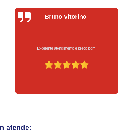
Fechadura Eletrônica para Porta
Fe
Fechadura Eletrônica para Portão
Fechadur
uno Vitorino
Lucas D
Instalação de Fechadura Digital
Instalação de Fechadura Elétrica Stam
Instalação de Fechadura em Apartamen
e atendimento e preço bom!
Serviço feito na h
Instalação de Fechadura Simples
Conserto de Módulo de Injeção
Con
Conserto Módulo de Injeção
Con
Conserto Módulo de Injeção de Automóvel
Conserto Módulo Injeção de Carro
Reset de Mód
n atende: