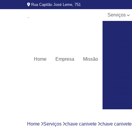
Rua Capitão José Leme, 751
Serviços
Chave
canivete
Chaveiro
automotivo
Chaveiros
Home
Empresa
Missão
24h
Chaves
codificada
Chaves
codificadas
Cópia de
chave
automotiva
Fechaduras
Home
Serviços
chave canivete
chave canivete 
digitais