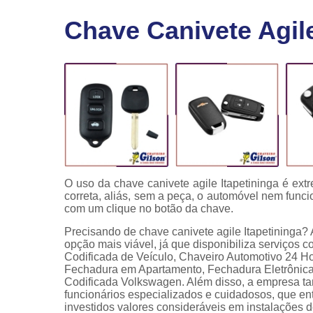
Fechaduras
Chave Canivete Agile
eletrônicas
Instalação
de
fechaduras
Módulo de
injeção
O uso da chave canivete agile Itapetininga é ex
correta, aliás, sem a peça, o automóvel nem funci
com um clique no botão da chave.
Precisando de chave canivete agile Itapetininga?
opção mais viável, já que disponibiliza serviços
Codificada de Veículo, Chaveiro Automotivo 24 H
Fechadura em Apartamento, Fechadura Eletrônica 
Codificada Volkswagen. Além disso, a empresa ta
funcionários especializados e cuidadosos, que e
investidos valores consideráveis em instalações 