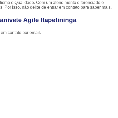
Cópia de Chave Automotiva Celta
alismo e Qualidade. Com um atendimento diferenciado e
. Por isso, não deixe de entrar em contato para saber mais.
Cópia de Chave Automotiva Citroen
nivete Agile Itapetininga
Cópia de Chave Automotiva Fiat
Cópia de Chave Automotiva Gm
 em contato por email.
Fechadura Biométrica Digital
Fechadur
Fechadura Digital com Biometria
Fechadura Digital de Embutir
Fechadura Digital para Porta de Correr
Fechadura Digital para Porta de Vidro d
Tranca de Porta Digital
Fechadura Ele
Fechadura Eletrônica Apartamento
Fechadura Eletrônica de Porta
Fechadura Eletrônica de Sobre