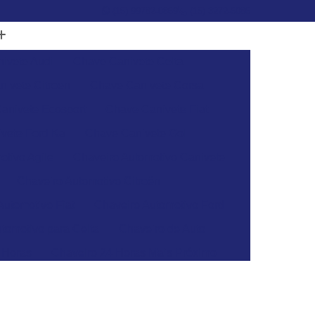
(15) 99782-0869
(15) 3272-6086
ivete Audi
Chave Canivete Celta
ivete Citroen
Chave Canivete Corsa
anivete Ecosport
Chave Canivete Fiat
vete Ford Ka
Chave Canivete Gol
otivo Agile
Chaveiro Automotivo Canivete
Chaveiro Automotivo Citroën
Automotivo Fiat
Chaveiro Automotivo Ford
tomotivo para Celta
Chaveiro de Auto
 Horas
Chaveiro 24 Horas Mais Próximo
aveiro 24h
Chaveiro 24h Mais Próximo
o 24h
Chaveiro Automotivo 24 Horas