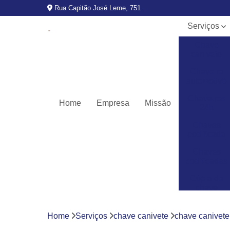
Rua Capitão José Leme, 751
Serviços
Chave
canivete
Chaveiro
automotivo
Chaveiros
Home
Empresa
Missão
24h
Chaves
codificada
Chaves
codificadas
Cópia de
chave
automotiva
Fechaduras
Home
Serviços
chave canivete
chave canivete
digitais