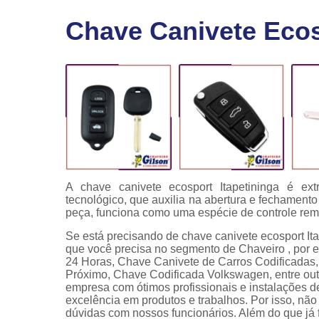
Fechaduras
Chave Canivete Ecos
eletrônicas
Instalação
de
fechaduras
Módulo de
injeção
A chave canivete ecosport Itapetininga é e
tecnológico, que auxilia na abertura e fechament
peça, funciona como uma espécie de controle rem
Se está precisando de chave canivete ecosport It
que você precisa no segmento de Chaveiro , por 
24 Horas, Chave Canivete de Carros Codificadas,
Próximo, Chave Codificada Volkswagen, entre outr
empresa com ótimos profissionais e instalações d
excelência em produtos e trabalhos. Por isso, nã
dúvidas com nossos funcionários. Além do que já