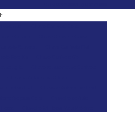
(15) 99782-0869
(15) 3272-6086
ivete Audi
Chave Canivete Celta
ivete Citroen
Chave Canivete Corsa
anivete Ecosport
Chave Canivete Fiat
vete Ford Ka
Chave Canivete Gol
otivo Agile
Chaveiro Automotivo Canivete
Chaveiro Automotivo Citroën
Automotivo Fiat
Chaveiro Automotivo Ford
tomotivo para Celta
Chaveiro de Auto
 Horas
Chaveiro 24 Horas Mais Próximo
aveiro 24h
Chaveiro 24h Mais Próximo
o 24h
Chaveiro Automotivo 24 Horas