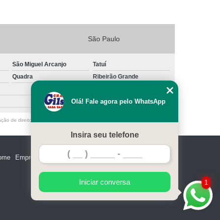
São Paulo
São Miguel Arcanjo
Tatuí
Quadra
Ribeirão Grande
Olá! Fale agora pelo WhatsApp
ação de direito autoral – artigo 184 do Código Penal –
Lei 9610/98 - Lei de
Insira seu telefone
ome
Empresa
Missão
Serviços
Contato
Mapa do site
Iniciar conversa
1