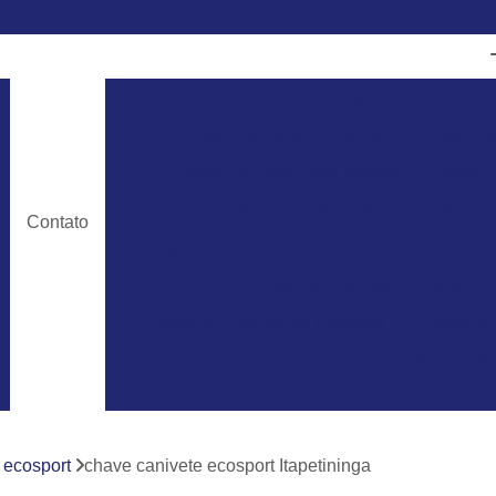
Chave Canivete Agile
Chave Can
Chave Canivete Chevrolet
Chave Can
Chave Canivete Dois Botões
Chave C
Chave Canivete Ford
Chave Cani
Contato
Chaveiro Automobilístico
Chaveiro Autom
Chaveiro Automotivo Chevrolet
Chaveiro Automotivo Ecosport
Chaveiro 
Chaveiro Automotivo Gm
Chaveiro Au
Chaveiro para Automóveis
Chaveiro 24
Chaveiro 24 Horas para Abrir Carro
Ch
 ecosport
chave canivete ecosport Itapetininga
Chaveiro 24hrs
Chaveiro Abrir Carr