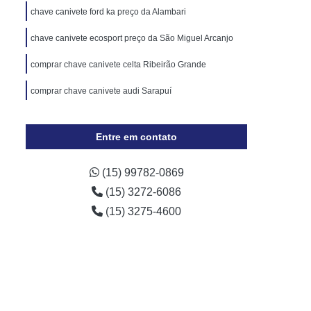
Cópia de Chave Automotiva Chevrolet
chave canivete ford ka preço da Alambari
Cópia de Chave Automotiva Ecosport
chave canivete ecosport preço da São Miguel Arcanjo
Cópia de Chave Automotiva Ford
comprar chave canivete celta Ribeirão Grande
Cópia de Chave Automotiva Gol
comprar chave canivete audi Sarapuí
a Digital
Fechadura Digital Biométrica
Fechadura Digital com Maçaneta
Entre em contato
Fechadura Digital Externa
Fechadura Digital para Porta de Vidro
(15) 99782-0869
(15) 3272-6086
e Correr
Fechadura Eletrônica Digital
(15) 3275-4600
trônica
Fechadura Eletrônica a Cartão
Fechadura Eletrônica de Embutir
Fechadura Eletrônica de Portão
por
Fechadura Eletrônica Hdl