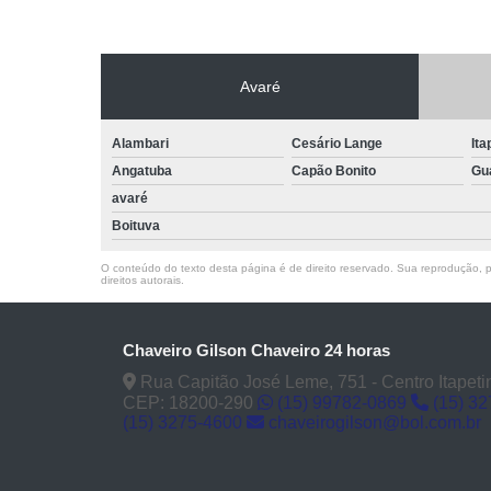
Avaré
Alambari
Cesário Lange
Ita
Angatuba
Capão Bonito
Gu
avaré
Boituva
O conteúdo do texto desta página é de direito reservado. Sua reprodução, pa
direitos autorais
.
Chaveiro Gilson Chaveiro 24 horas
Rua Capitão José Leme, 751 - Centro Itapeti
CEP: 18200-290
(15) 99782-0869
(15) 3
(15) 3275-4600
chaveirogilson@bol.com.br