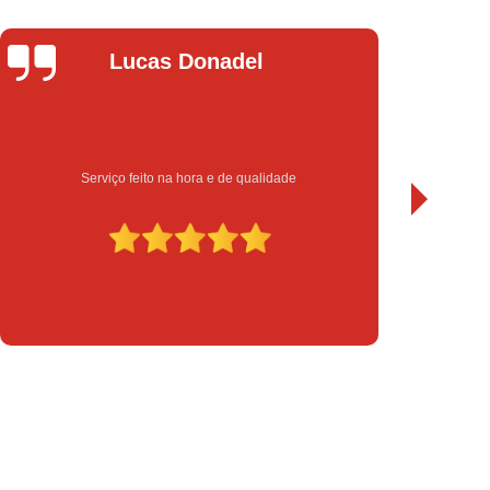
chadura Eletrônica para Porta de Vidro
a Eletrônica Yale
Instalação de Fechadura
Leandro Bueno
Instalação de Fechadura Elétrica
Instalação de Fechadura Eletrônica
to
Instalação de Fechadura Multiponto
Sempre bom atendimento e serviço de qualidade. Recomendo.
Instalação de Fechadura Tetra
serto de Módulo de Injeção Eletrônica
serto Módulo de Injeção Automotivo
Conserto Módulo de Injeção Eletrônica
Decodificação de Módulo de Injeção
ulo de Injeção