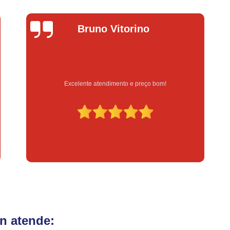
Fechadura Eletrônica para Porta
Fe
Fechadura Eletrônica para Portão
Fechadur
Lucas Donadel
Instalação de Fechadura Digital
Instalação de Fechadura Elétrica Stam
Instalação de Fechadura em Apartamen
Serviço feito na hora e de qualidade
Instalação de Fechadura Simples
Conserto de Módulo de Injeção
Con
Conserto Módulo de Injeção
Con
Conserto Módulo de Injeção de Automóvel
Conserto Módulo Injeção de Carro
Reset de Mód
n atende: