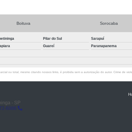
Boituva
Sorocaba
petininga
Pilar do Sul
Sarapuí
apiara
Guareí
Paranapanema
rcial ou total, mesmo citando nossos links, é proibida sem a autorização do autor. Crime de viol
H
ninga - SP
272-6086