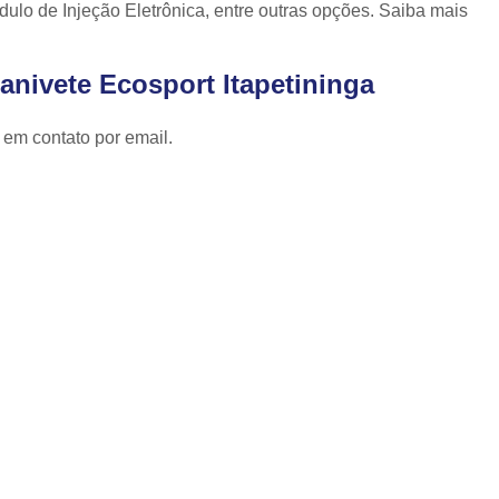
Cópia de Chave Automotiva Celta
lo de Injeção Eletrônica, entre outras opções. Saiba mais
Cópia de Chave Automotiva Citroen
anivete Ecosport Itapetininga
Cópia de Chave Automotiva Fiat
Cópia de Chave Automotiva Gm
 em contato por email.
Fechadura Biométrica Digital
Fechadur
Fechadura Digital com Biometria
Fechadura Digital de Embutir
Fechadura Digital para Porta de Correr
Fechadura Digital para Porta de Vidro d
Tranca de Porta Digital
Fechadura Ele
Fechadura Eletrônica Apartamento
Fechadura Eletrônica de Porta
Fechadura Eletrônica de Sobre