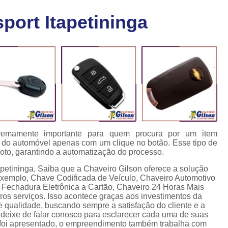
Chaveiro Carro 24 Horas
Cha
port Itapetininga
Chaveiro para Autos 24 Horas
C
Chave Canivete com Alarme
Ch
Chave Codificada Automotiva
Chave Cod
Chave Codificada Chevrolet
Chave Codifi
Chave Codificada Fiat
Chave Codificad
Chave de Carro com Chip
Chave Automoti
Chave Codificada
Chave Codificada
xtremamente importante para quem procura por um item
o do automóvel apenas com um clique no botão. Esse tipo de
Chave de Carros Codificadas
Chave de Vei
oto, garantindo a automatização do processo.
Chaves Auto Codificadas
C
apetininga, Saiba que a Chaveiro Gilson oferece a solução
exemplo, Chave Codificada de Veículo, Chaveiro Automotivo
Chaves Codificadas para Automóvei
 Fechadura Eletrônica a Cartão, Chaveiro 24 Horas Mais
os serviços. Isso acontece graças aos investimentos da
Cópia de Chave Automotiva Agile
e qualidade, buscando sempre a satisfação do cliente e a
o deixe de falar conosco para esclarecer cada uma de suas
Cópia de Chave Automotiva Bmw
 foi apresentado, o empreendimento também trabalha com