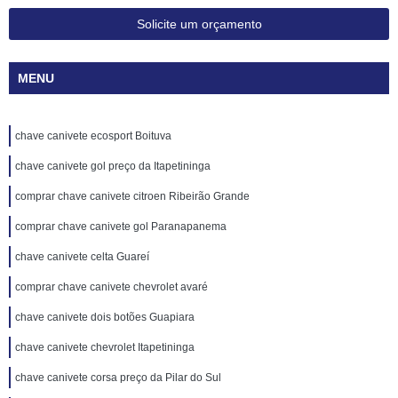
Solicite um orçamento
MENU
chave canivete ecosport Boituva
chave canivete gol preço da Itapetininga
comprar chave canivete citroen Ribeirão Grande
comprar chave canivete gol Paranapanema
chave canivete celta Guareí
comprar chave canivete chevrolet avaré
chave canivete dois botões Guapiara
chave canivete chevrolet Itapetininga
chave canivete corsa preço da Pilar do Sul