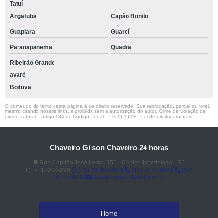
Tatuí
Angatuba
Capão Bonito
Guapiara
Guareí
Paranapanema
Quadra
Ribeirão Grande
avaré
Boituva
O conteúdo do texto desta página é de direito reservado. Sua reprodução, parcial ou total,
mesmo citando nossos links, é proibida sem a autorização do autor. Crime de violação de
direito autoral – artigo 184 do Código Penal –
Lei 9610/98 - Lei de direitos autorais
.
Chaveiro Gilson Chaveiro 24 horas
Rua Capitão José Leme, 751 - Centro Itapetininga - SP
CEP: 18200-290
(15) 99782-0869
(15) 3272-6086
(15)
3275-4600
chaveirogilson@bol.com.br
Home