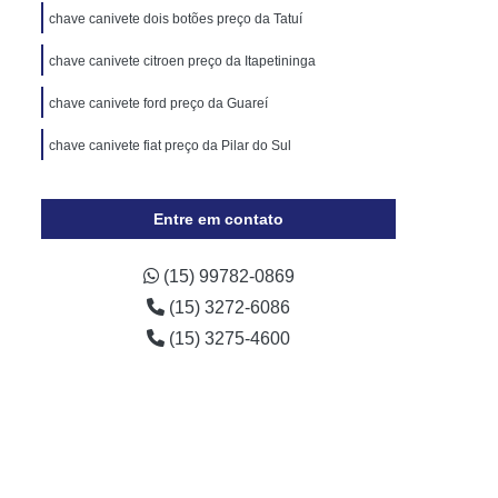
Cópia de Chave Automotiva Chevrolet
chave canivete dois botões preço da Tatuí
Cópia de Chave Automotiva Ecosport
chave canivete citroen preço da Itapetininga
Cópia de Chave Automotiva Ford
chave canivete ford preço da Guareí
Cópia de Chave Automotiva Gol
chave canivete fiat preço da Pilar do Sul
a Digital
Fechadura Digital Biométrica
Fechadura Digital com Maçaneta
Entre em contato
Fechadura Digital Externa
Fechadura Digital para Porta de Vidro
(15) 99782-0869
(15) 3272-6086
e Correr
Fechadura Eletrônica Digital
(15) 3275-4600
trônica
Fechadura Eletrônica a Cartão
Fechadura Eletrônica de Embutir
Fechadura Eletrônica de Portão
por
Fechadura Eletrônica Hdl