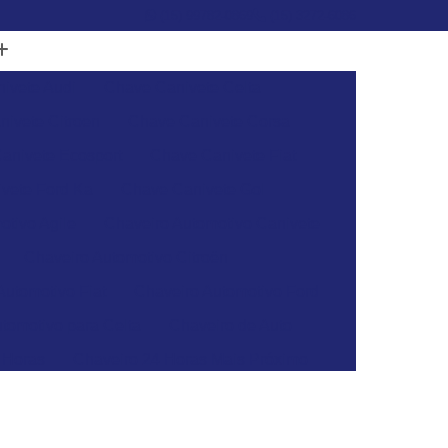
(15) 99782-0869
(15) 3272-6086
ivete Audi
Chave Canivete Celta
ivete Citroen
Chave Canivete Corsa
anivete Ecosport
Chave Canivete Fiat
vete Ford Ka
Chave Canivete Gol
otivo Agile
Chaveiro Automotivo Canivete
Chaveiro Automotivo Citroën
Automotivo Fiat
Chaveiro Automotivo Ford
tomotivo para Celta
Chaveiro de Auto
 Horas
Chaveiro 24 Horas Mais Próximo
aveiro 24h
Chaveiro 24h Mais Próximo
o 24h
Chaveiro Automotivo 24 Horas