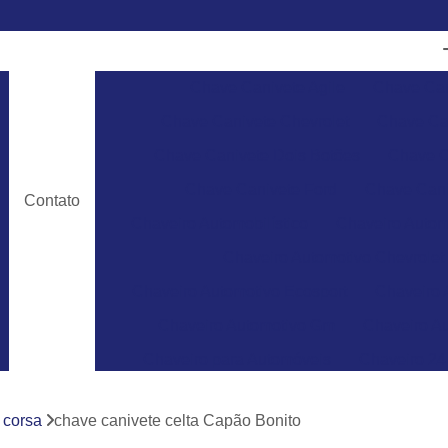
Chave Canivete Agile
Chave Can
Chave Canivete Chevrolet
Chave Can
Chave Canivete Dois Botões
Chave C
Chave Canivete Ford
Chave Cani
Contato
Chaveiro Automobilístico
Chaveiro Autom
Chaveiro Automotivo Chevrolet
Chaveiro Automotivo Ecosport
Chaveiro 
Chaveiro Automotivo Gm
Chaveiro Au
Chaveiro para Automóveis
Chaveiro 24
Chaveiro 24 Horas para Abrir Carro
Ch
 corsa
chave canivete celta Capão Bonito
Chaveiro 24hrs
Chaveiro Abrir Carr