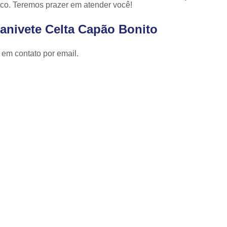
Cópia de Chave Automotiva Celta
sco. Teremos prazer em atender você!
Cópia de Chave Automotiva Citroen
anivete Celta Capão Bonito
Cópia de Chave Automotiva Fiat
 em contato por email.
Cópia de Chave Automotiva Gm
Fechadura Biométrica Digital
Fechadur
Fechadura Digital com Biometria
Fechadura Digital de Embutir
Fechadura Digital para Porta de Correr
Fechadura Digital para Porta de Vidro d
Tranca de Porta Digital
Fechadura Ele
Fechadura Eletrônica Apartamento
Fechadura Eletrônica de Porta
Fechadura Eletrônica de Sobre