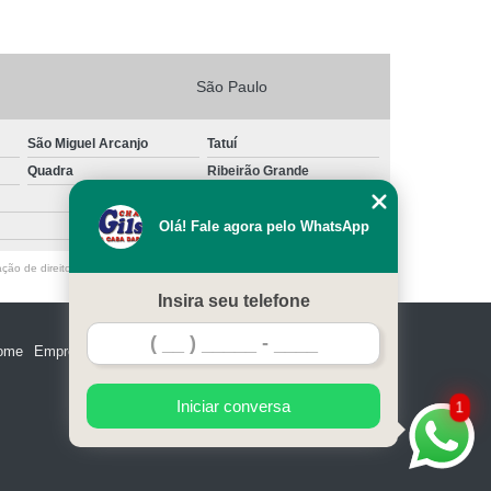
São Paulo
São Miguel Arcanjo
Tatuí
Quadra
Ribeirão Grande
Olá! Fale agora pelo WhatsApp
ação de direito autoral – artigo 184 do Código Penal –
Lei 9610/98 - Lei de
Insira seu telefone
ome
Empresa
Missão
Serviços
Contato
Mapa do site
Iniciar conversa
1