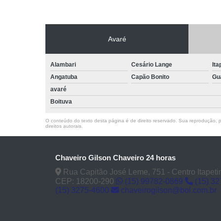
Avaré
Alambari
Cesário Lange
Ita
Angatuba
Capão Bonito
Gu
avaré
Boituva
O conteúdo do texto desta página é de direito reservado. Sua reprodução, pa
direitos autorais
.
Chaveiro Gilson Chaveiro 24 horas
Rua Capitão José Leme, 751 - Centro Itapeti
CEP: 18200-290
(15) 99782-0869
(15) 3
(15) 3275-4600
chaveirogilson@bol.com.br