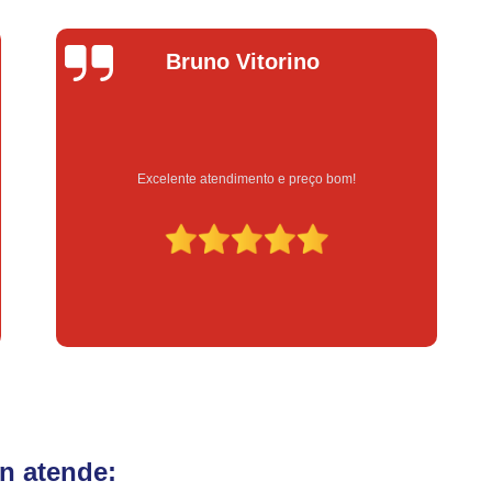
Fechadura Eletrônica para Porta
Fe
Fechadura Eletrônica para Portão
Fechadur
uno Vitorino
Lucas D
Instalação de Fechadura Digital
Instalação de Fechadura Elétrica Stam
Instalação de Fechadura em Apartamen
e atendimento e preço bom!
Serviço feito na h
Instalação de Fechadura Simples
Conserto de Módulo de Injeção
Con
Conserto Módulo de Injeção
Con
Conserto Módulo de Injeção de Automóvel
Conserto Módulo Injeção de Carro
Reset de Mód
n atende: