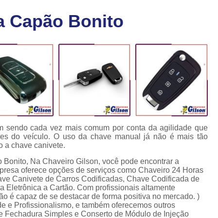
Chaveiro Carro 24 Horas
Cha
a Capão Bonito
Chaveiro para Autos 24 Horas
C
Chave Canivete com Alarme
Ch
Chave Codificada Automotiva
Chave Cod
Chave Codificada Chevrolet
Chave Codifi
Chave Codificada Fiat
Chave Codificad
Chave de Carro com Chip
Chave Automoti
Chave Codificada
Chave Codificada
m sendo cada vez mais comum por conta da agilidade que
res do veículo. O uso da chave manual já não é mais tão
Chave de Carros Codificadas
Chave de Vei
o a chave canivete.
Chaves Auto Codificadas
C
 Bonito, Na Chaveiro Gilson, você pode encontrar a
empresa oferece opções de serviços como Chaveiro 24 Horas
Chaves Codificadas para Automóvei
ave Canivete de Carros Codificadas, Chave Codificada de
 Eletrônica a Cartão. Com profissionais altamente
Cópia de Chave Automotiva Agile
ão é capaz de se destacar de forma positiva no mercado. )
e e Profissionalismo, e também oferecemos outros
Cópia de Chave Automotiva Bmw
de Fechadura Simples e Conserto de Módulo de Injeção