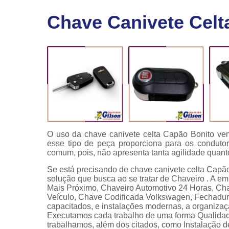
Fechaduras
Chave Canivete Celt
eletrônicas
Instalação
de
fechaduras
Módulo de
injeção
O uso da chave canivete celta Capão Bonito ve
esse tipo de peça proporciona para os conduto
comum, pois, não apresenta tanta agilidade quant
Se está precisando de chave canivete celta Capão
solução que busca ao se tratar de Chaveiro . A 
Mais Próximo, Chaveiro Automotivo 24 Horas, Ch
Veículo, Chave Codificada Volkswagen, Fechadura
capacitados, e instalações modernas, a organizaç
Executamos cada trabalho de uma forma Qualidad
trabalhamos, além dos citados, como Instalação 