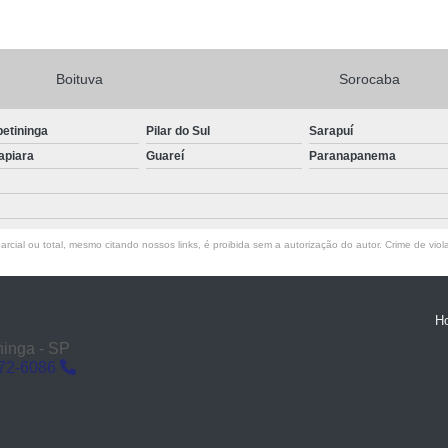
Boituva
Sorocaba
petininga
Pilar do Sul
Sarapuí
apiara
Guareí
Paranapanema
rcial ou total, mesmo citando nossos links, é proibida sem a autorização do autor. Crime de viol
H
ninga - SP
272-6086