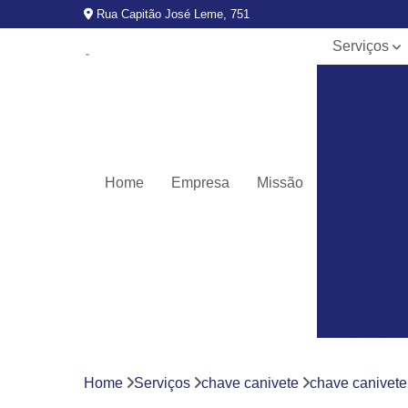
Rua Capitão José Leme, 751
Serviços
Chave
canivete
Chaveiro
automotivo
Chaveiros
Home
Empresa
Missão
24h
Chaves
codificada
Chaves
codificadas
Cópia de
chave
automotiva
Fechaduras
Home
Serviços
chave canivete
chave canivete
digitais