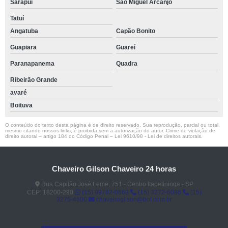
Sarapuí
São Miguel Arcanjo
Tatuí
Angatuba
Capão Bonito
Guapiara
Guareí
Paranapanema
Quadra
Ribeirão Grande
avaré
Boituva
O conteúdo do texto desta página é de direito reservado. Sua reprodução, parcial ou total,
mesmo citando nossos links, é proibida sem a autorização do autor. Crime de violação de
direito autoral – artigo 184 do Código Penal –
Lei 9610/98 - Lei de direitos autorais
.
Chaveiro Gilson Chaveiro 24 horas
Rua Capitão José Leme, 751 - Centro Itapetininga - SP
CEP: 18200-290
(15) 99782-0869
(15) 3272-6086
(15)
3275-4600
chaveirogilson@bol.com.br