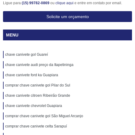
Ligue para
(15) 99782-0869
ou
clique aqui
e entre em contato por email.
Solicite um orçamento
MENU
chave canivete gol Guareí
chave canivete audi preço da Itapetininga
chave canivete ford ka Guapiara
comprar chave canivete gol Pilar do Sul
chave canivete citroen Ribeirão Grande
chave canivete chevrolet Guapiara
comprar chave canivete gol São Miguel Arcanjo
comprar chave canivete celta Sarapuí