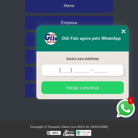
Home
Empresa
Olá! Fale agora pelo WhatsApp
Missão
Serviços
Insira seu telefone
Contato
Iniciar conversa
Mapa do site
1
Copyright © Chaveiro Gilson (Lei 9610 de 19/02/1998)
W3C