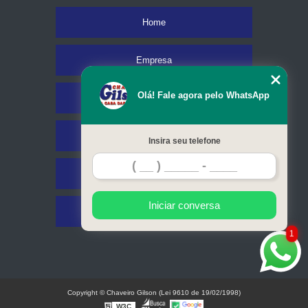
Home
Empresa
Olá! Fale agora pelo WhatsApp
Missão
Serviços
Insira seu telefone
Contato
Iniciar conversa
Mapa do site
1
Copyright © Chaveiro Gilson (Lei 9610 de 19/02/1998)
W3C