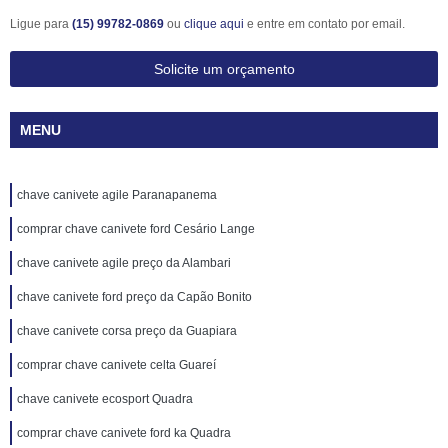
Ligue para
(15) 99782-0869
ou
clique aqui
e entre em contato por email.
Solicite um orçamento
MENU
chave canivete agile Paranapanema
comprar chave canivete ford Cesário Lange
chave canivete agile preço da Alambari
chave canivete ford preço da Capão Bonito
chave canivete corsa preço da Guapiara
comprar chave canivete celta Guareí
chave canivete ecosport Quadra
comprar chave canivete ford ka Quadra