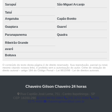
Sarapuí
São Miguel Arcanjo
Tatuí
Angatuba
Capão Bonito
Guapiara
Guareí
Paranapanema
Quadra
Ribeirão Grande
avaré
Boituva
O conteúdo do texto desta página é de direito reservado. Sua reprodução, parcial ou total,
mesmo citando nossos links, é proibida sem a autorização do autor. Crime de violação de
direito autoral – artigo 184 do Código Penal –
Lei 9610/98 - Lei de direitos autorais
.
Chaveiro Gilson Chaveiro 24 horas
Rua Capitão José Leme, 751 - Centro Itapetininga - SP
CEP: 18200-290
(15) 99782-0869
(15) 3272-6086
(15)
3275-4600
chaveirogilson@bol.com.br