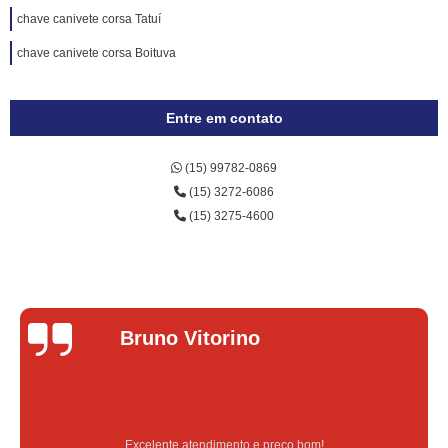
chave canivete corsa Tatuí
chave canivete corsa Boituva
Entre em contato
(15) 99782-0869
(15) 3272-6086
(15) 3275-4600
Lucas Donadel
Serviço feito na hora e de qualidade