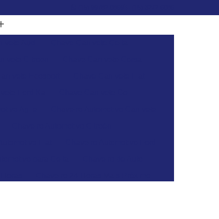
(15) 99782-0869
(15) 3272-6086
ivete Audi
Chave Canivete Celta
ivete Citroen
Chave Canivete Corsa
anivete Ecosport
Chave Canivete Fiat
vete Ford Ka
Chave Canivete Gol
otivo Agile
Chaveiro Automotivo Canivete
Chaveiro Automotivo Citroën
Automotivo Fiat
Chaveiro Automotivo Ford
tomotivo para Celta
Chaveiro de Auto
 Horas
Chaveiro 24 Horas Mais Próximo
aveiro 24h
Chaveiro 24h Mais Próximo
o 24h
Chaveiro Automotivo 24 Horas