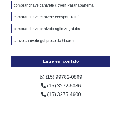
Cópia de Chave Automotiva Chevrolet
comprar chave canivete citroen Paranapanema
Cópia de Chave Automotiva Ecosport
comprar chave canivete ecosport Tatuí
Cópia de Chave Automotiva Ford
comprar chave canivete agile Angatuba
Cópia de Chave Automotiva Gol
chave canivete gol preço da Guareí
a Digital
Fechadura Digital Biométrica
Fechadura Digital com Maçaneta
Entre em contato
Fechadura Digital Externa
Fechadura Digital para Porta de Vidro
(15) 99782-0869
(15) 3272-6086
e Correr
Fechadura Eletrônica Digital
(15) 3275-4600
trônica
Fechadura Eletrônica a Cartão
Fechadura Eletrônica de Embutir
Fechadura Eletrônica de Portão
por
Fechadura Eletrônica Hdl