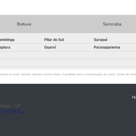
Boituva
Sorocaba
petininga
Pilar do Sul
Sarapuí
apiara
Guareí
Paranapanema
rcial ou total, mesmo citando nossos links, é proibida sem a autorização do autor. Crime de viol
H
ninga - SP
272-6086