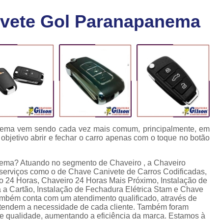
Chaveiro Carro 24 Horas
Cha
vete Gol Paranapanema
Chaveiro para Autos 24 Horas
C
Chave Canivete com Alarme
Ch
Chave Codificada Automotiva
Chave Cod
Chave Codificada Chevrolet
Chave Codifi
Chave Codificada Fiat
Chave Codificad
Chave de Carro com Chip
Chave Automoti
Chave Codificada
Chave Codificada
nema vem sendo cada vez mais comum, principalmente, em
objetivo abrir e fechar o carro apenas com o toque no botão
Chave de Carros Codificadas
Chave de Vei
Chaves Auto Codificadas
C
ema? Atuando no segmento de Chaveiro , a Chaveiro
a serviços como o de Chave Canivete de Carros Codificadas,
Chaves Codificadas para Automóvei
o 24 Horas, Chaveiro 24 Horas Mais Próximo, Instalação de
a Cartão, Instalação de Fechadura Elétrica Stam e Chave
Cópia de Chave Automotiva Agile
mbém conta com um atendimento qualificado, através de
ntendem a necessidade de cada cliente. Também foram
Cópia de Chave Automotiva Bmw
de qualidade, aumentando a eficiência da marca. Estamos à