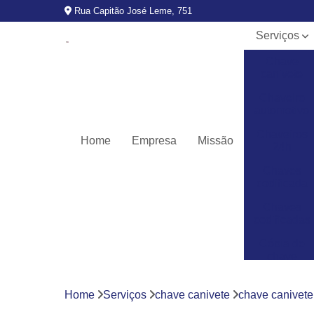
Rua Capitão José Leme, 751
Serviços
Chave
canivete
Chaveiro
automotivo
Chaveiros
Home
Empresa
Missão
24h
Chaves
codificada
Chaves
codificadas
Cópia de
chave
automotiva
Fechaduras
Home
Serviços
chave canivete
chave canivete
digitais