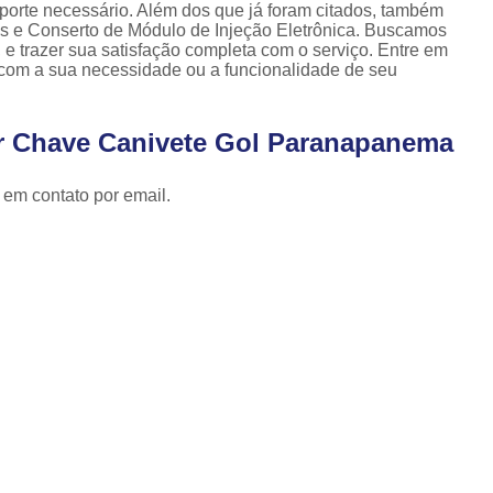
Cópia de Chave Automotiva Celta
uporte necessário. Além dos que já foram citados, também
s e Conserto de Módulo de Injeção Eletrônica. Buscamos
Cópia de Chave Automotiva Citroen
 e trazer sua satisfação completa com o serviço. Entre em
 com a sua necessidade ou a funcionalidade de seu
Cópia de Chave Automotiva Fiat
Cópia de Chave Automotiva Gm
r Chave Canivete Gol Paranapanema
Fechadura Biométrica Digital
Fechadur
 em contato por email.
Fechadura Digital com Biometria
Fechadura Digital de Embutir
Fechadura Digital para Porta de Correr
Fechadura Digital para Porta de Vidro d
Tranca de Porta Digital
Fechadura Ele
Fechadura Eletrônica Apartamento
Fechadura Eletrônica de Porta
Fechadura Eletrônica de Sobre