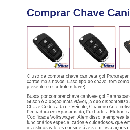
Fechaduras
Comprar Chave Cani
eletrônicas
Instalação
de
fechaduras
Módulo de
injeção
O uso da comprar chave canivete gol Paranapa
carros mais novos. Esse tipo de chave, tem como 
presente no controle (chave).
Busca por comprar chave canivete gol Paranapan
Gilson é a opção mais viável, já que disponibiliz
Chave Codificada de Veículo, Chaveiro Automotiv
Fechadura em Apartamento, Fechadura Eletrônica 
Codificada Volkswagen. Além disso, a empresa ta
funcionários especializados e cuidadosos, que e
investidos valores consideráveis em instalações 