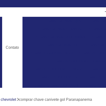
Chave Canivete Agile
Chave Can
Chave Canivete Chevrolet
Chave Can
Chave Canivete Dois Botões
Chave C
Chave Canivete Ford
Chave Cani
Contato
Chaveiro Automobilístico
Chaveiro Autom
Chaveiro Automotivo Chevrolet
Chaveiro Automotivo Ecosport
Chaveiro 
Chaveiro Automotivo Gm
Chaveiro Au
Chaveiro para Automóveis
Chaveiro 24
Chaveiro 24 Horas para Abrir Carro
Ch
 chevrolet
comprar chave canivete gol Paranapanema
Chaveiro 24hrs
Chaveiro Abrir Carr