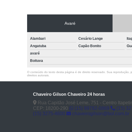
Avaré
Alambari
Cesário Lange
Ita
Angatuba
Capão Bonito
Gu
avaré
Boituva
O conteúdo do texto desta página é de direito reservado. Sua reprodução, pa
direitos autorais
.
Chaveiro Gilson Chaveiro 24 horas
Rua Capitão José Leme, 751 - Centro Itapeti
CEP: 18200-290
(15) 99782-0869
(15) 3
(15) 3275-4600
chaveirogilson@bol.com.br