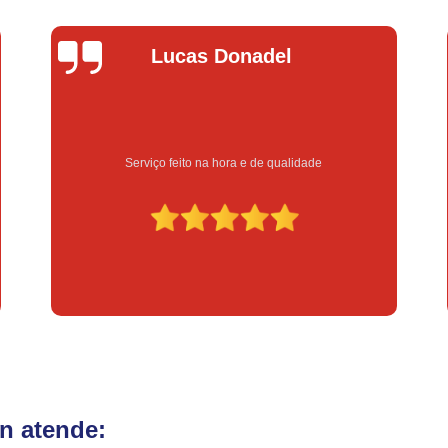
Fechadura Eletrônica para Porta
Fe
Fechadura Eletrônica para Portão
Fechadur
Lucas Donadel
Instalação de Fechadura Digital
Instalação de Fechadura Elétrica Stam
Instalação de Fechadura em Apartamen
Serviço feito na hora e de qualidade
Instalação de Fechadura Simples
Conserto de Módulo de Injeção
Con
Conserto Módulo de Injeção
Con
Conserto Módulo de Injeção de Automóvel
Conserto Módulo Injeção de Carro
Reset de Mód
n atende: