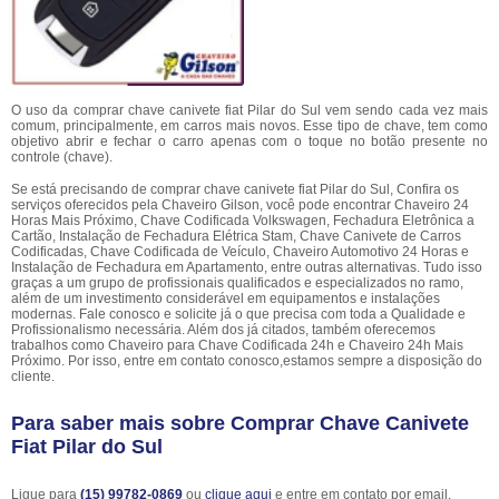
O uso da comprar chave canivete fiat Pilar do Sul vem sendo cada vez mais
comum, principalmente, em carros mais novos. Esse tipo de chave, tem como
objetivo abrir e fechar o carro apenas com o toque no botão presente no
controle (chave).
Se está precisando de comprar chave canivete fiat Pilar do Sul, Confira os
serviços oferecidos pela Chaveiro Gilson, você pode encontrar Chaveiro 24
Horas Mais Próximo, Chave Codificada Volkswagen, Fechadura Eletrônica a
Cartão, Instalação de Fechadura Elétrica Stam, Chave Canivete de Carros
Codificadas, Chave Codificada de Veículo, Chaveiro Automotivo 24 Horas e
Instalação de Fechadura em Apartamento, entre outras alternativas. Tudo isso
graças a um grupo de profissionais qualificados e especializados no ramo,
além de um investimento considerável em equipamentos e instalações
modernas. Fale conosco e solicite já o que precisa com toda a Qualidade e
Profissionalismo necessária. Além dos já citados, também oferecemos
trabalhos como Chaveiro para Chave Codificada 24h e Chaveiro 24h Mais
Próximo. Por isso, entre em contato conosco,estamos sempre a disposição do
cliente.
Para saber mais sobre Comprar Chave Canivete
Fiat Pilar do Sul
Ligue para
(15) 99782-0869
ou
clique aqui
e entre em contato por email.