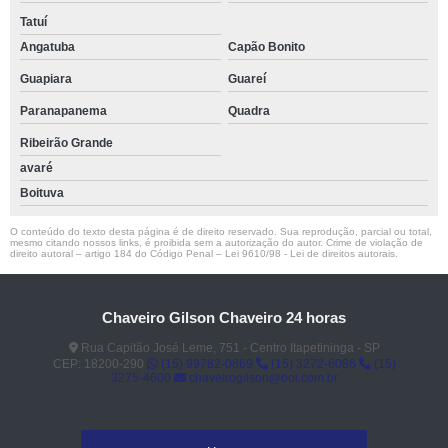
Tatuí
Angatuba
Capão Bonito
Guapiara
Guareí
Paranapanema
Quadra
Ribeirão Grande
avaré
Boituva
O conteúdo do texto desta página é de direito reservado. Sua reprodução, parcial ou total,
mesmo citando nossos links, é proibida sem a autorização do autor. Crime de violação de
direito autoral – artigo 184 do Código Penal –
Lei 9610/98 - Lei de direitos autorais
.
Chaveiro Gilson Chaveiro 24 horas
Rua Capitão José Leme, 751 - Centro Itapetininga - SP
CEP: 18200-290
(15) 99782-0869
(15) 3272-6086
(15)
3275-4600
chaveirogilson@bol.com.br