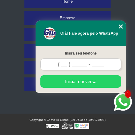
Home
Empresa
Olá! Fale agora pelo WhatsApp
Missão
Serviços
Insira seu telefone
Contato
Iniciar conversa
Mapa do site
1
Copyright © Chaveiro Gilson (Lei 9610 de 19/02/1998)
W3C