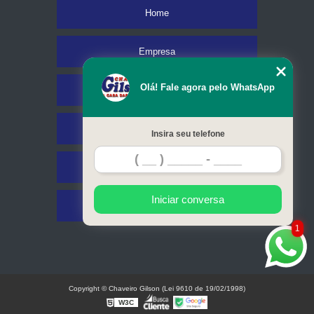
Home
Empresa
Olá! Fale agora pelo WhatsApp
Missão
Serviços
Insira seu telefone
Contato
Iniciar conversa
Mapa do site
1
Copyright © Chaveiro Gilson (Lei 9610 de 19/02/1998)
W3C