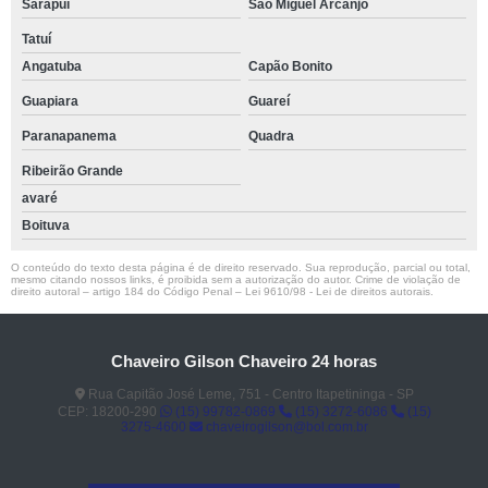
Sarapuí
São Miguel Arcanjo
Tatuí
Angatuba
Capão Bonito
Guapiara
Guareí
Paranapanema
Quadra
Ribeirão Grande
avaré
Boituva
O conteúdo do texto desta página é de direito reservado. Sua reprodução, parcial ou total,
mesmo citando nossos links, é proibida sem a autorização do autor. Crime de violação de
direito autoral – artigo 184 do Código Penal –
Lei 9610/98 - Lei de direitos autorais
.
Chaveiro Gilson Chaveiro 24 horas
Rua Capitão José Leme, 751 - Centro Itapetininga - SP
CEP: 18200-290
(15) 99782-0869
(15) 3272-6086
(15)
3275-4600
chaveirogilson@bol.com.br