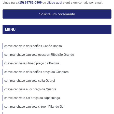
Ligue para
(15) 99782-0869
ou
clique aqui
e entre em contato por email.
Solicite um orçamento
MENU
chave canivete dois botões Capão Bonito
comprar chave canivete ecosport Ribeirão Grande
chave canivete citroen preço da Boituva
chave canivete dois botões preço da Guapiara
comprar chave canivete celta Guareí
chave canivete audi preço da Quadra
chave canivete fiat preço da Itapetininga
comprar chave canivete citroen Pilar do Sul