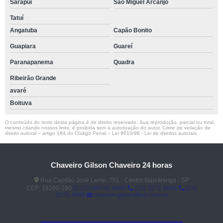
Sarapuí
São Miguel Arcanjo
Tatuí
Angatuba
Capão Bonito
Guapiara
Guareí
Paranapanema
Quadra
Ribeirão Grande
avaré
Boituva
O conteúdo do texto desta página é de direito reservado. Sua reprodução, parcial ou total,
mesmo citando nossos links, é proibida sem a autorização do autor. Crime de violação de
direito autoral – artigo 184 do Código Penal –
Lei 9610/98 - Lei de direitos autorais
.
Chaveiro Gilson Chaveiro 24 horas
Rua Capitão José Leme, 751 - Centro Itapetininga - SP
CEP: 18200-290
(15) 99782-0869
(15) 3272-6086
(15)
3275-4600
chaveirogilson@bol.com.br