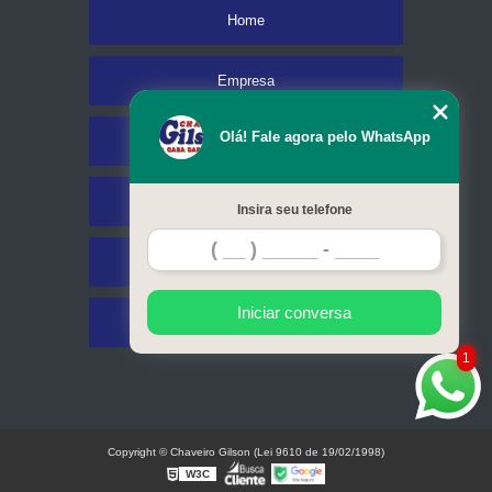
Home
Empresa
Olá! Fale agora pelo WhatsApp
Missão
Serviços
Insira seu telefone
Contato
Iniciar conversa
Mapa do site
1
Copyright © Chaveiro Gilson (Lei 9610 de 19/02/1998)
W3C