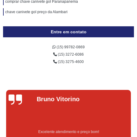
comprar chave canivete gol Paranapanema
chave canivete gol preço da Alambari
Entre em contato
(15) 99782-0869
(15) 3272-6086
(15) 3275-4600
Lucas Donadel
Serviço feito na hora e de qualidade